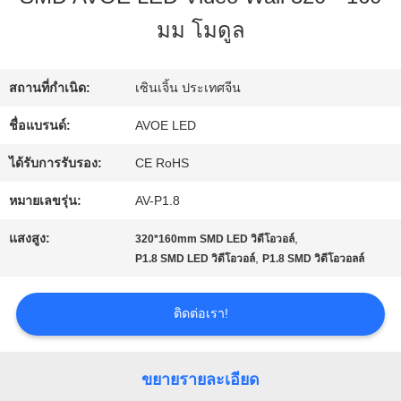
โรงงาน
มม โมดูล
การ
สถานที่กำเนิด:
เซินเจิ้น ประเทศจีน
ควบคุม
ชื่อแบรนด์:
AVOE LED
คุณภาพ
ได้รับการรับรอง:
CE RoHS
หมายเลขรุ่น:
AV-P1.8
ติดต่อ
แสงสูง:
,
320*160mm SMD LED วิดีโอวอล์
,
P1.8 SMD LED วิดีโอวอล์
P1.8 SMD วิดีโอวอลล์
เรา
ติดต่อเรา!
ข่าว
ขยายรายละเอียด