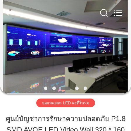
2026
Shen
Zhen
AVOE
Hi-
tech
บ้าน
Co.,
Ltd..
All
Rights
สินค้า
Reserved.
เกี่ยว
กับ
เรา
จอแสดงผล LED คงที่ในร่ม
ศูนย์บัญชาการรักษาความปลอดภัย P1.8
ทัวร์
SMD AVOE LED Video Wall 320 * 160