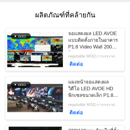
กรณี
ผลิตภัณฑ์ที่คล้ายกัน
บล็อก
จอแสดงผล LED AVOE
แบบติดตั้งภายในอาคาร
ขอ
P1.8 Video Wall 200W
โมดูล 320*160mm
negotiable MOQ:การเจรจาต่อรอง
ทุน
3840Hz
ติดต่อ
VR
แผงหน้าจอแสดงผล
วิดีโอ LED AVOE HD
พิกเซลขนาดเล็ก P1.8
แผนผัง
320*160 มม. 3840Hz
negotiable MOQ:การเจรจาต่อรอง
ติดต่อ
เว็บไซต์