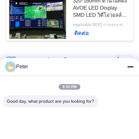
320*160mm ด้านในที่ตั้ง
นโยบาย
AVOE LED Display
SMD LED วิดีโอวอลล์
ความ
สําหรับศูนย์เฝ้าระวัง
negotiable MOQ:การเจรจาต่อรอง
ติดต่อ
เป็น
ส่วน
หมวดหมู่ยอดนิยม
ทั้งหมด
ตัว
Peter
จอแสดงผล LED คงที่
จอแสดงผล LED คงที่
9:35 PM
กลางแจ้ง
ในร่ม
Good day, what product are you looking for?
จอแสดงผล LED เช่า
หน้าจอ LED กระจกใส
ระยะ
จอแสดงผล LED พิทช์
จอแสดงผล LED เช่า