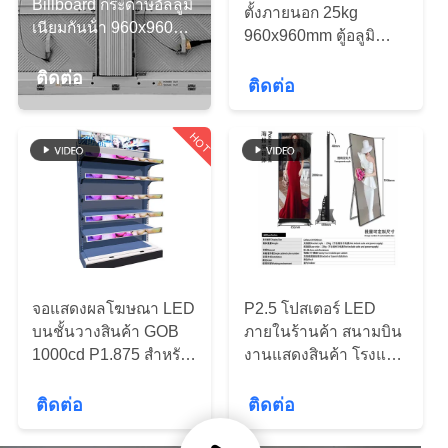
Billboard กระดาษอัลลูมิ
ตั้งภายนอก 25kg
โรงงาน
เนียมกันน้ํา 960x960mm
960x960mm ตู้อลูมิ
23kg 10000K
เนียม IP65
ติดต่อ
ติดต่อ
การ
HOT
ควบคุม
คุณภาพ
ติดต่อ
จอแสดงผลโฆษณา LED
P2.5 โปสเตอร์ LED
เรา
บนชั้นวางสินค้า GOB
ภายในร้านค้า สนามบิน
1000cd P1.875 สำหรับ
งานแสดงสินค้า โรงแรม
ซูเปอร์มาร์เก็ต
ศูนย์การค้า
ข่าว
ติดต่อ
ติดต่อ