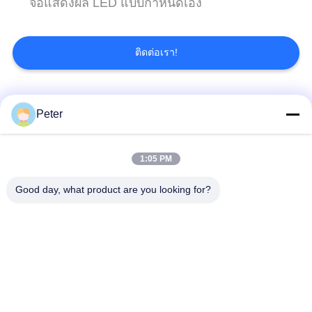
จอแสดงผล LED แบบกำหนดเอง
นโยบาย
ความ
ติดต่อเรา!
เป็น
หมวดหมู่ยอดนิยม
ทั้งหมด
Peter
ส่วน
ตัว
จอแสดงผล LED คงที่
จอแสดงผล LED คงที่
1:05 PM
กลางแจ้ง
ในร่ม
Good day, what product are you looking for?
จอแสดงผล LED เช่า
หน้าจอ LED กระจกใส
ระยะ
จอแสดงผล LED พิทช์
จอแสดงผล LED เช่า
ชั้นดี
กลางแจ้ง