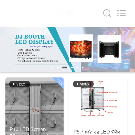
-
2026
Shen
Zhen
AVOE
Hi-
tech
Co.,
Ltd..
บ้าน
All
Rights
Reserved.
สินค้า
เกี่ยว
NEW
กับ
เรา
ทัวร์
P10 LED Screen
P5.7 หน้าจอ LED ที่ติด