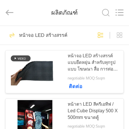
-
2026
Shen
ผลิตภัณฑ์
Zhen
AVOE
Hi-
tech
Co.,
Ltd..
92
บ้าน
All
หน้าจอ LED สร้างสรรค์
Rights
จอแสดงผล LED คงที่
Reserved.
สินค้า
กลางแจ้ง
หน้าจอ LED สร้างสรรค์
แบบยืดหยุ่น สําหรับทุกรูป
แบบ โฆษณา สื่อ การท่อง
เกี่ยว
เที่ยววัฒนธรรม
negotiable MOQ:5sqm
ติดต่อ
กับ
76
จอแสดงผล LED คงที่
เรา
หน้าตา LED สีครีเอทีฟ /
Led Cube Display 500 X
ในร่ม
500mm ขนาดตู้
ทัวร์
negotiable MOQ:5sqm