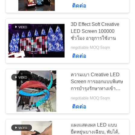
ติดต่อ
โรงงาน
3D Effect Soft Creative
38
การ
LED Screen 100000
หน้าจอ LED กระจก
ชั่วโมง อายุการใช้งาน
ควบคุม
negotiable MOQ:5sqm
ใส
ติดต่อ
คุณภาพ
ความเบา Creative LED
ติดต่อ
Screen การออกแบบพิเศษ
การบํารุงรักษาทางเข้า
95
เรา
ด้านหน้า
จอแสดงผล LED เช่า
negotiable MOQ:5sqm
ติดต่อ
ระยะ
ข่าว
แผงแสดงผล LED แบบ
ยืดหยุ่นบางเฉียบ, พับได้,