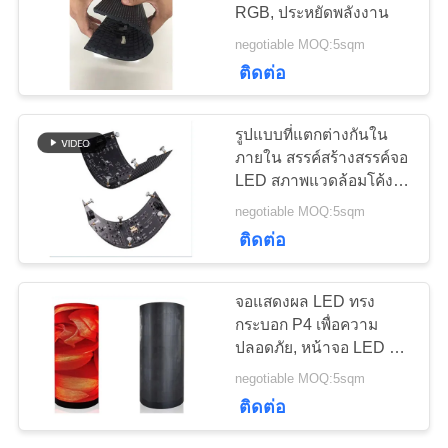
RGB, ประหยัดพลังงาน
กรณี
negotiable MOQ:5sqm
41
ติดต่อ
บล็อก
จอแสดงผล LED
รูปแบบที่แตกต่างกันใน
พิทช์ชั้นดี
ภายใน สรรค์สร้างสรรค์จอ
ขอ
LED สภาพแวดล้อมโค้งที่
เหมาะสม
negotiable MOQ:5sqm
ทุน
ติดต่อ
67
VR
จอแสดงผล LED ทรง
จอแสดงผล LED เช่า
กระบอก P4 เพื่อความ
ปลอดภัย, หน้าจอ LED รูป
แผนผัง
กลางแจ้ง
แบบพิเศษ ทนต่ออุณหภูมิ
negotiable MOQ:5sqm
สูง
เว็บไซต์
ติดต่อ