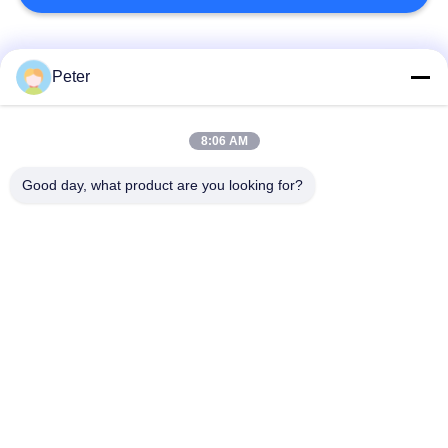
24
จอแสดงผล LED
หมวดหมู่ยอดนิยม
ทั้งหมด
Peter
สนามกีฬา
จอแสดงผล LED คงที่
จอแสดงผล LED คงที่
8:06 AM
กลางแจ้ง
ในร่ม
Good day, what product are you looking for?
จอแสดงผล LED เช่า
หน้าจอ LED กระจกใส
ระยะ
21
จอแสดงผล LED
จอแสดงผล LED พิทช์
จอแสดงผล LED เช่า
ชั้นดี
กลางแจ้ง
ปริมณฑลกีฬา
จอแสดงผล LED เช่า
หน้าจอโฆษณา LED
ในร่ม
กลางแจ้ง