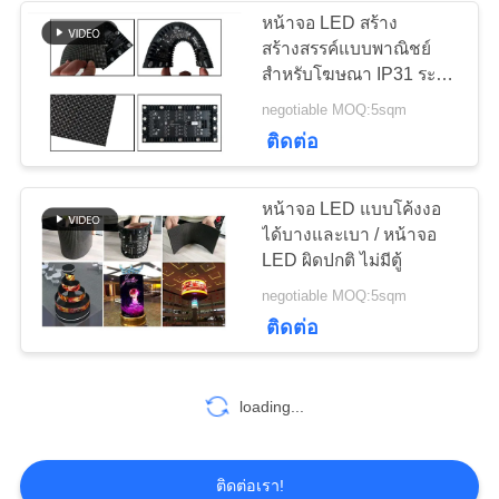
หน้าจอ LED สร้าง
นโยบาย
สร้างสรรค์แบบพาณิชย์
50
สําหรับโฆษณา IP31 ระดับ
ความ
จอแสดงผล LED เช่า
IP
negotiable MOQ:5sqm
เป็น
ติดต่อ
ในร่ม
ส่วน
หน้าจอ LED แบบโค้งงอ
ตัว
ได้บางและเบา / หน้าจอ
LED ผิดปกติ ไม่มีตู้
57
negotiable MOQ:5sqm
หน้าจอโฆษณา LED
ติดต่อ
กลางแจ้ง
loading...
ติดต่อเรา!