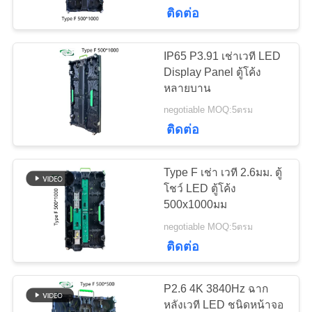
ติดต่อ
โรงงาน
IP65 P3.91 เช่าเวที LED
38
การ
Display Panel ตู้โค้ง
หน้าจอ LED กระจก
หลายบาน
ควบคุม
negotiable MOQ:5ตรม
ใส
ติดต่อ
คุณภาพ
Type F เช่า เวที 2.6มม. ตู้
ติดต่อ
โชว์ LED ตู้โค้ง
500x1000มม
95
เรา
จอแสดงผล LED เช่า
negotiable MOQ:5ตรม
ติดต่อ
ระยะ
ข่าว
P2.6 4K 3840Hz ฉาก
หลังเวที LED ชนิดหน้าจอ