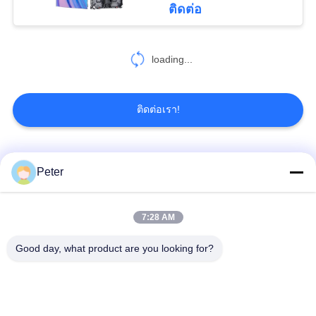
ติดต่อ
24
จอแสดงผล LED
loading...
สนามกีฬา
ติดต่อเรา!
หมวดหมู่ยอดนิยม
ทั้งหมด
Peter
21
จอแสดงผล LED
จอแสดงผล LED คงที่
จอแสดงผล LED คงที่
7:28 AM
กลางแจ้ง
ในร่ม
ปริมณฑลกีฬา
Good day, what product are you looking for?
จอแสดงผล LED เช่า
หน้าจอ LED กระจกใส
ระยะ