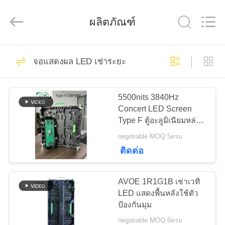
-
2026
Shen
ผลิตภัณฑ์
Zhen
AVOE
Hi-
tech
Co.,
Ltd..
92
บ้าน
All
จอแสดงผล LED เช่าระยะ
Rights
จอแสดงผล LED คงที่
Reserved.
สินค้า
กลางแจ้ง
5500nits 3840Hz
Concert LED Screen
Type F ตู้อะลูมิเนียมหล่อ
เกี่ยว
ขึ้นรูป
negotiable MOQ:5ตรม
ติดต่อ
กับ
76
จอแสดงผล LED คงที่
เรา
AVOE 1R1G1B เช่าเวที
LED แสดงพื้นหลังใช้ตัว
ในร่ม
ป้องกันมุม
ทัวร์
negotiable MOQ:5ตรม