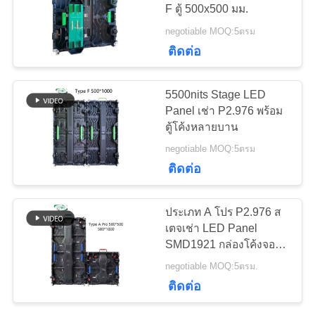
F ตู้ 500x500 มม.
กรณี
negotiable MOQ:5ตรม
41
ติดต่อ
บล็อก
จอแสดงผล LED
5500nits Stage LED
พิทช์ชั้นดี
Panel เช่า P2.976 พร้อม
ขอ
ตู้โค้งหลายบาน
negotiable MOQ:5ตรม
ทุน
ติดต่อ
67
VR
ประเภท A โปร P2.976 ส
จอแสดงผล LED เช่า
เตจเช่า LED Panel
SMD1921 กล่องโค้งจอลูก
แผนผัง
กลางแจ้ง
บาคาร่า 5000Nits
negotiable MOQ:5ตรม.
เว็บไซต์
ติดต่อ