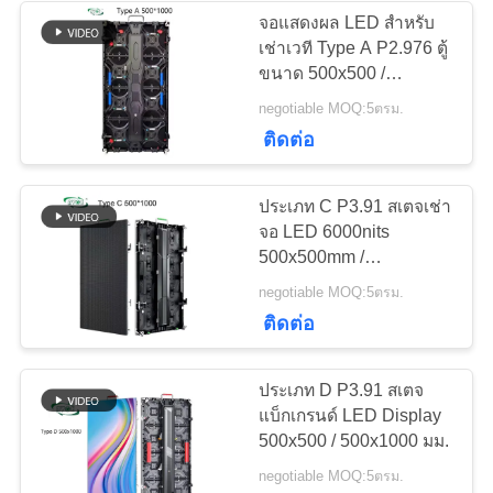
จอแสดงผล LED สำหรับ
นโยบาย
เช่าเวที Type A P2.976 ตู้
50
ขนาด 500x500 /
ความ
จอแสดงผล LED เช่า
500x1000 มม. ความสว่าง
negotiable MOQ:5ตรม.
5000nits อัตรารีเฟรช
เป็น
ติดต่อ
ในร่ม
3840Hz
ส่วน
ประเภท C P3.91 สเตจเช่า
ตัว
จอ LED 6000nits
500x500mm /
500x1000mm ตู้
57
negotiable MOQ:5ตรม.
หน้าจอโฆษณา LED
ติดต่อ
กลางแจ้ง
ประเภท D P3.91 สเตจ
แบ็กเกรนด์ LED Display
500x500 / 500x1000 มม.
negotiable MOQ:5ตรม.