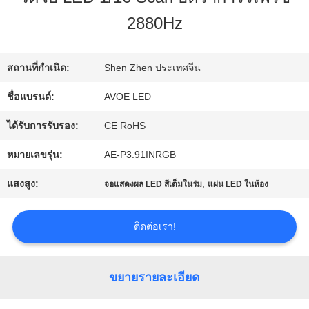
โรงงาน
2880Hz
การ
สถานที่กำเนิด:
Shen Zhen ประเทศจีน
ควบคุม
ชื่อแบรนด์:
AVOE LED
คุณภาพ
ได้รับการรับรอง:
CE RoHS
หมายเลขรุ่น:
AE-P3.91INRGB
ติดต่อ
แสงสูง:
,
จอแสดงผล LED สีเต็มในร่ม
แผ่น LED ในห้อง
เรา
ติดต่อเรา!
ข่าว
ขยายรายละเอียด