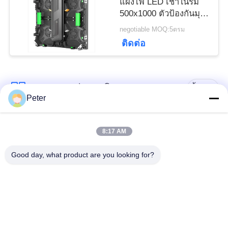
แผงไฟ LED เช่าในร่ม
นโยบาย
500x1000 ตัวป้องกันมุม
ตู้
negotiable MOQ:5ตรม
ความ
ติดต่อ
เป็น
ส่วน
หมวดหมู่ยอดนิยม
ทั้งหมด
Peter
ตัว
จอแสดงผล LED คงที่
จอแสดงผล LED คงที่
8:17 AM
กลางแจ้ง
ในร่ม
Good day, what product are you looking for?
จอแสดงผล LED เช่า
หน้าจอ LED กระจกใส
ระยะ
จอแสดงผล LED พิทช์
จอแสดงผล LED เช่า
ชั้นดี
กลางแจ้ง