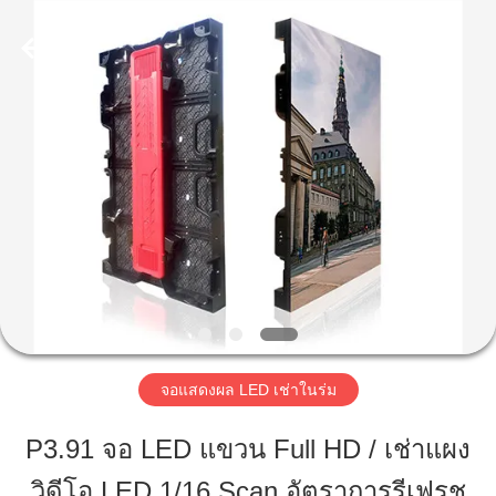
2026
Shen
Zhen
AVOE
Hi-
tech
บ้าน
Co.,
Ltd..
All
Rights
สินค้า
Reserved.
เกี่ยว
กับ
เรา
จอแสดงผล LED เช่าในร่ม
P3.91 จอ LED แขวน Full HD / เช่าแผง
ทัวร์
วิดีโอ LED 1/16 Scan อัตราการรีเฟรช